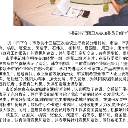
市委副书记顾卫东参加委员分组讨
1月11日下午，市政协十三届三次会议进行委员分组讨论。市委、市
兴、杨琪、张爱文、闵建平、石伟东、杨和明、夏国浩、周卫中、唐华
《政府工作报告》的意见和建议，并与委员们亲切交谈，共商保增长、促
市委书记韩立明在参加经贸一组、经贸二组讨论时，在听取委员们的
发展所作的贡献表示了肯定。韩立明指出，当前溧阳的企业家已经到了提
带领全市的企业家们“走出去看”，学习先进地区企业家加大产品科技含
茧重生”，超越自我，跟上当前发展的步伐。韩立明希望全市广大企业要破
实、硬碰硬”的溧阳人精神，加快发展，率先发展，为溧阳实现跨越发展
履行职责，多提真知灼见，为溧阳发展出谋划策。
市长盛建良在参加城建交通组讨论时，认真听取了建设、交通部门委
表示了充分肯定，并向委员们简要介绍了我市当前的经济社会发展状况。
民本，在做好新城区规划的同时也要兼顾好老城区的改造。在如何发展中
施标准厂房建设，鼓励中小企业进工业园区，此外政府要大力发展担保机
做大做强。同时，盛建良希望各委员对政府工作多提宝贵意见，积极献计
顾卫东、赵国兴、杨琪、张爱文、闵建平、石伟东、杨和明、夏国浩
了讨论，认真倾听意见和建议，并表示将针对意见和建议，做好各项工作