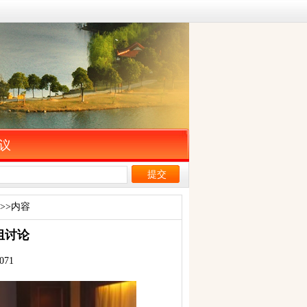
议
>>内容
组讨论
071